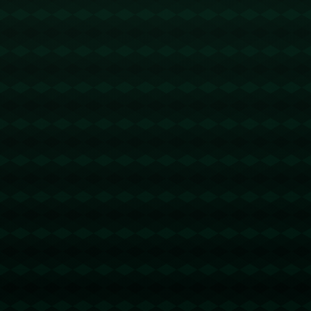
变，战术使用结果千差万别。例如，在不久前的一场国
际比赛中，中国队曾在前几局处于劣势的情况下，通过
*精准的冰壶投掷*和*合理的场上布置*，在最后关头实
现逆转，这正是得益于他们丰富的比赛经验和成熟的心
理素质。而泰国队则在与另一队伍交锋时，通过一局高
分的成功抓住对手失误，展现了他们的灵活应变能力。
从战术风格来看，**中国队**注重场地的控制和回合的
稳步推进，着重于*打磨细节*和*配合默契*。而**泰国
队**则更倾向于尝试新战术和放开自我，给予*年轻选
手*更多发挥空间。他们之间的较量，虽然在纸面实力
上中国占优，但比赛的结果往往会因为细微失误或一记
神来之笔而发生戏剧化转折。