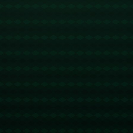
尽管球队在初期展现出一定潜力，但后续表现明显后劲
不足。
一个典型的案例是小组赛阶段，朝鲜队在对阵中亚新贵
乌兹别克斯坦时，竟以**“0:4”惨败**，暴露了防守体
系的脆弱。与东南亚崛起的越南队、以及泰国队相比，
朝鲜队显得与时代脱节。这场比赛不仅是朝鲜队失去世
界杯希望的转折点，也成为他们竞争力下降的缩影。
### **亚洲传统强队获益，新势力崛起**
与此同时，锁定世界杯席位的7支球队绝大多数来自亚
洲传统强队阵营，比如日本、韩国和澳大利亚队，这些
球队凭借长期稳定的青训体系和持续国际化的道路，在
战术和体能方面均具备优势。以**日本队为例**，他们