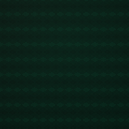
05成绩在女子60米预赛中顺利晋级，引起广泛关注。这
不仅是个人荣誉的高光时刻，更是中国田径运动员在世
界赛场上的骄傲与突破。_
吴艳妮的**优异表现**源于她多年如一日的刻苦训练与
坚韧不拔的精神。作为中国最具潜力的短跑选手之一，
她一直将参加国际赛事视为提升自己的最佳机会。她在
预赛中的出色成绩，证明了她具备与国际顶尖选手竞争
的实力。在比赛当天，吴艳妮表现出了非凡的起跑速度
和稳定的加速能力，这也是她能够在短短60米的赛道上
脱颖而出的原因。
这次比赛不仅显示了吴艳妮个人的**卓越表现**，也展
现了中国田径队近年来在训练与选材上的显著进步。中
国运动员在国际赛事中不断取得优异成绩，不仅依赖于