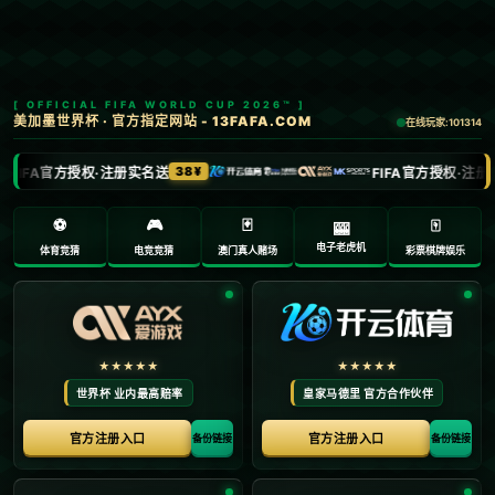
3月23日，在南京世界田联室内锦标赛女子
60米预赛中，中国运动员吴艳妮跑出8秒05
的成绩，顺利晋级下一轮.