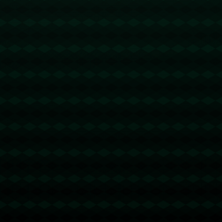
的中国短跑选手在国际赛事中都表现出了过硬的心理素
质与技战术能力。而吴艳妮正是这一**趋势的代表性人
物**之一。
总的来说，吴艳妮在南京世界田联室内锦标赛上的成绩
是她多年努力的结果，也象征着中国女运动员在国际赛
场上的崛起。她的晋级不仅是个人的成功，更是中国田
径事业不断进步的缩影。随着吴艳妮下一轮比赛的临
近，我们期待她能够带来更多惊喜，继续为中国体育事
业争光。