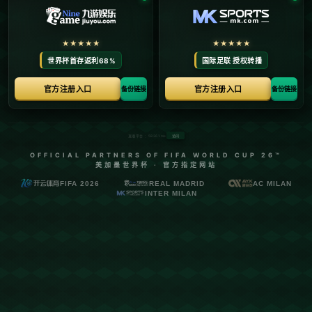
发布时间：2026-08-07
**吴艳妮在南京世界田联室内锦标赛上的精彩表现**
_在体育竞技的舞台上，每一个闪耀的瞬间都凝聚着运
动员无数的汗水与奋斗。在近期举行的南京世界田联室
内锦标赛中，中国的短跑健将吴艳妮以令人赞叹的8秒