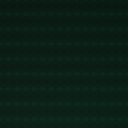
### **职业比赛中的“态度“到底有多重要？**
现代足球已经不单单是技术和天赋的比拼，职业态度是
决定一名球员能否真正走到巅峰的关键要素。林加德这
次跑动数据令人失望，对比之下，首尔FC队内几位核心
球员在90分钟内展现的跑动覆盖广度和强度，却成为不
可忽视的对比。