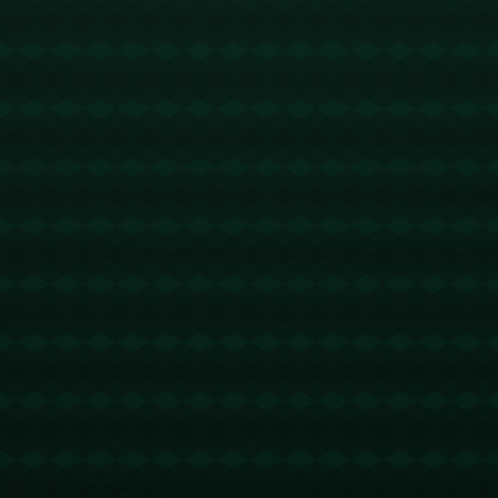
相比之下，近几年引领跑动数据榜单的都是那些态度认
真、场上稳定拼搏的明星球员。这让林加德的这种表现
显得尤其刺眼。上赛季英超效力期间，他的跑动数据也
一直处于联赛中下游水平。这一次，又一次印证了他在
比赛态度上始终待改进的短板。