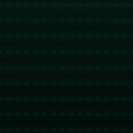
---
### **态度与职业生涯：反面案例与深刻教训**
足球界有不少因态度问题“自毁前程”的例子。比如意大
利天才卡萨诺、多特蒙德旧将贾努扎伊，都是因为态度
懈怠或难以维持高标准的职业精神，导致职业轨迹下滑
甚至过早结束。
林加德的职业生涯在经历一段短暂高光后，也陷入了停
滞期。阅历丰富的首尔FC主帅这次的直接指责，或许也
并非完全毫无依据。林加德在英格兰国家队强势时期闪
耀过一段时间，但随着年岁增长，其状态逐渐走低，即
使转战不同联赛依然未能重现昔日辉煌。他需要反思的
问题不仅仅是技术层面，或许**职业精神与态度才是他