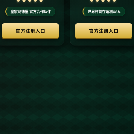
尔特人VS拜仁预测分析：意外之喜，凯尔特人前锋禁
发布时间：2026-08-08
，凯尔特人前锋禁赛解除**
仁慕尼黑。这场比赛不仅引人注目，更因为凯尔特人队前锋失而复得，使
命运。凯尔特人本次的对手是实力强劲的拜仁慕尼黑。然而，就在这时，