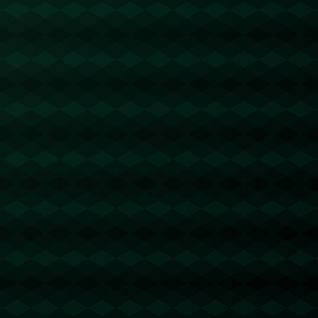
赛后，终于重新回归赛场**。这无疑提升了凯尔特人
其稳定的发挥和深厚的板凳深度，他们在攻防两端均
的进攻火力，也使得主教练有更多的策略选择。如何
策略，寻求在对手松懈时予以反击。这就需要拜仁的中